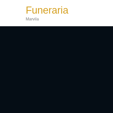
Funeraria
Marvila